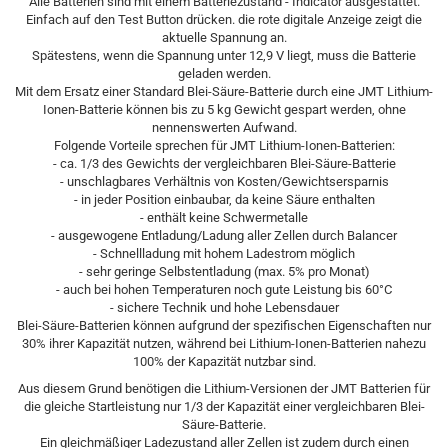
Alle Batterien sind mit einem Batteriezustand - Indicator ausgestattet.
Einfach auf den Test Button drücken. die rote digitale Anzeige zeigt die
aktuelle Spannung an.
Spätestens, wenn die Spannung unter 12,9 V liegt, muss die Batterie
geladen werden.
Mit dem Ersatz einer Standard Blei-Säure-Batterie durch eine JMT Lithium-
Ionen-Batterie können bis zu 5 kg Gewicht gespart werden, ohne
nennenswerten Aufwand.
Folgende Vorteile sprechen für JMT Lithium-Ionen-Batterien:
- ca. 1/3 des Gewichts der vergleichbaren Blei-Säure-Batterie
- unschlagbares Verhältnis von Kosten/Gewichtsersparnis
- in jeder Position einbaubar, da keine Säure enthalten
- enthält keine Schwermetalle
- ausgewogene Entladung/Ladung aller Zellen durch Balancer
- Schnellladung mit hohem Ladestrom möglich
- sehr geringe Selbstentladung (max. 5% pro Monat)
- auch bei hohen Temperaturen noch gute Leistung bis 60°C
- sichere Technik und hohe Lebensdauer
Blei-Säure-Batterien können aufgrund der spezifischen Eigenschaften nur
30% ihrer Kapazität nutzen, während bei Lithium-Ionen-Batterien nahezu
100% der Kapazität nutzbar sind.
Aus diesem Grund benötigen die Lithium-Versionen der JMT Batterien für
die gleiche Startleistung nur 1/3 der Kapazität einer vergleichbaren Blei-
Säure-Batterie.
Ein gleichmäßiger Ladezustand aller Zellen ist zudem durch einen