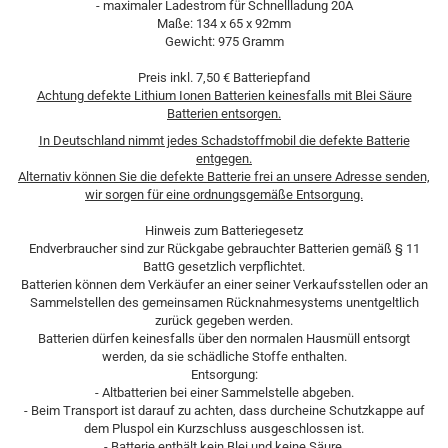
- maximaler Ladestrom für Schnellladung 20A
Maße: 134 x 65 x 92mm
Gewicht: 975 Gramm
Preis inkl. 7,50 € Batteriepfand
Achtung defekte Lithium Ionen Batterien keinesfalls mit Blei Säure
Batterien entsorgen.
In Deutschland nimmt jedes Schadstoffmobil die defekte Batterie
entgegen.
Alternativ können Sie die defekte Batterie frei an unsere Adresse senden,
wir sorgen für eine ordnungsgemäße Entsorgung.
Hinweis zum Batteriegesetz
Endverbraucher sind zur Rückgabe gebrauchter Batterien gemäß § 11
BattG gesetzlich verpflichtet.
Batterien können dem Verkäufer an einer seiner Verkaufsstellen oder an
Sammelstellen des gemeinsamen Rücknahmesystems unentgeltlich
zurück gegeben werden.
Batterien dürfen keinesfalls über den normalen Hausmüll entsorgt
werden, da sie schädliche Stoffe enthalten.
Entsorgung:
- Altbatterien bei einer Sammelstelle abgeben.
- Beim Transport ist darauf zu achten, dass durcheine Schutzkappe auf
dem Pluspol ein Kurzschluss ausgeschlossen ist.
- Batterie enthält kein Blei und keine Säure.