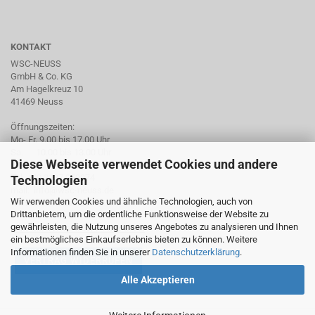
KONTAKT
WSC-NEUSS
GmbH & Co. KG
Am Hagelkreuz 10
41469 Neuss
Öffnungszeiten:
Mo- Fr. 9.00 bis 17.00 Uhr
Sa. 10.00 bis 13.00 Uhr
Diese Webseite verwendet Cookies und andere
Tel. +49 2137 959974
Technologien
mail: info@wsc-neuss.de
Wir verwenden Cookies und ähnliche Technologien, auch von
www.wsc-neuss.de
Drittanbietern, um die ordentliche Funktionsweise der Website zu
gewährleisten, die Nutzung unseres Angebotes zu analysieren und Ihnen
Für unseren Newsletter anmelden
ein bestmögliches Einkaufserlebnis bieten zu können. Weitere
Informationen finden Sie in unserer
Datenschutzerklärung
.
VERTRAG WIDERRUFEN
Alle Akzeptieren