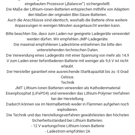
eingebauten Prozessor („Balancer“) sichergestellt.
Die Maße der Lithium-Ionen-Batterien entsprechen mithilfe von Adaptern
den Maßen der originalen Blei-Säure-Batterien.
Auch die Anschlüsse sind identisch, weshalb die Batterie ohne weitere
Anpassungen in wenigen Minuten ausgetauscht werden kann.
Bitte beachten Sie, dass zum Laden nur geeignete Ladegeräte verwendet
werden dürfen. Wir empfehlen JMP-Ladegeräte.
Die maximal empfohlenen Ladeströme entnehmen Sie bitte den
untenstehenden technischen Daten.
Die Verwendung eines Ladegeräts mit einer Spannung von mehr als 14,9
V zum Laden einer tiefentladenen Batterie mit weniger als 9,6 V ist nicht
erlaubt.
Der Hersteller garantiert eine ausreichende Startkapazität bis zu -5 Grad
Celsius.
Technik
JMT Lithium-Ionen Batterien verwenden als Kathodenmaterial
Eisenphosphat (LiFePO4) und verwenden das Lithium-Polymer Verfahren
bei der Herstellung.
Dadurch können sie im Normalbetrieb weder in Flammen aufgehen noch
explodieren.
Die Technik und das Herstellungsverfahren gewährleisten den höchsten
Sicherheitsstandard bei Lithium Batterien.
- 12 V wartungsfreie Lithium-Ionen-Batterie
- Ladestrom empfohlen 2A