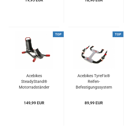
19,95 EUR
18,90 EUR
TOP
TOP
Acebikes
Acebikes TyreFix®
SteadyStand®
Reifen-
Motorradständer
Befestigungssystem
149,99 EUR
89,99 EUR