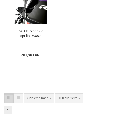
R&G Sturzpad Set
Aprilia RS457
251,90 EUR
Sortieren nach
pro Seite
Sortieren nach
100 pro Seite
1