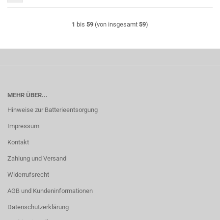
1
bis
59
(von insgesamt
59
)
MEHR ÜBER...
Hinweise zur Batterieentsorgung
Impressum
Kontakt
Zahlung und Versand
Widerrufsrecht
AGB und Kundeninformationen
Datenschutzerklärung