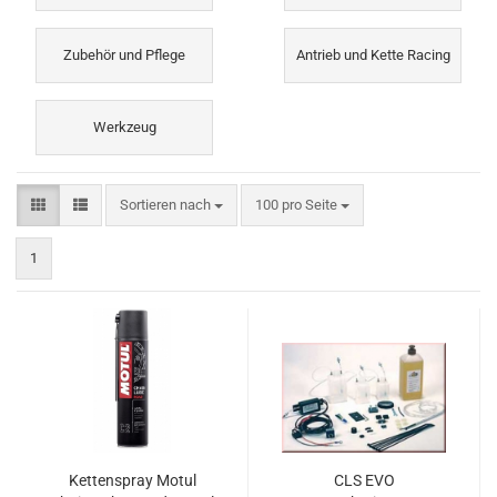
Zubehör und Pflege
Antrieb und Kette Racing
Werkzeug
Sortieren nach
pro Seite
Sortieren nach
100 pro Seite
1
Kettenspray Motul
CLS EVO