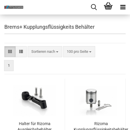
Brems+ Kupplungsflüssigkeits Behälter
Sortieren nach
pro Seite
Sortieren nach
100 pro Seite
1
Halter für Rizoma
Rizoma
Ausgleichsbehälter
Kupplungsflüssigkeitsbehälter