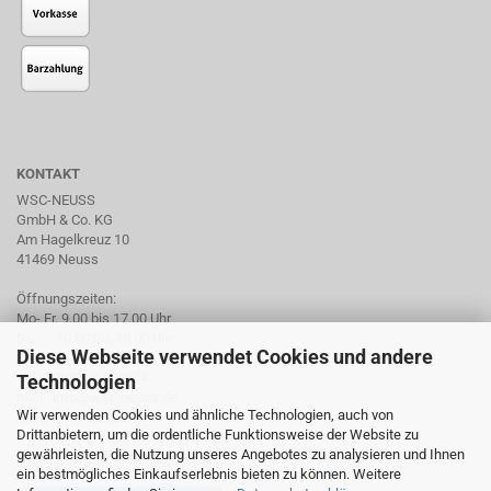
KONTAKT
WSC-NEUSS
GmbH & Co. KG
Am Hagelkreuz 10
41469 Neuss
Öffnungszeiten:
Mo- Fr. 9.00 bis 17.00 Uhr
Sa. 10.00 bis 13.00 Uhr
Diese Webseite verwendet Cookies und andere
Tel. +49 2137 959974
Technologien
mail: info@wsc-neuss.de
Wir verwenden Cookies und ähnliche Technologien, auch von
www.wsc-neuss.de
Drittanbietern, um die ordentliche Funktionsweise der Website zu
gewährleisten, die Nutzung unseres Angebotes zu analysieren und Ihnen
Für unseren Newsletter anmelden
ein bestmögliches Einkaufserlebnis bieten zu können. Weitere