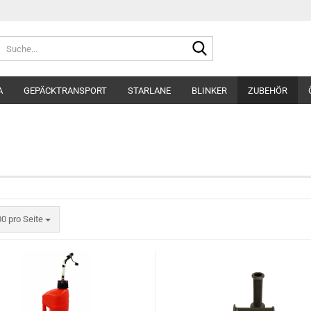
Suche...
A
GEPÄCKTRANSPORT
STARLANE
BLINKER
ZUBEHÖR
o Seite
0 pro Seite