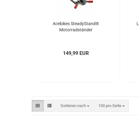
Acebikes SteadyStand®
L
Motorradständer
149,99 EUR
Sortieren nach
pro Seite
Sortieren nach
100 pro Seite