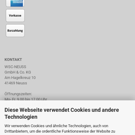
KONTAKT
WSC-NEUSS
GmbH & Co. KG
Am Hagelkreuz 10
41469 Neuss
Öffnungszeiten:
Mo- Fr. 9.00 bis 17.00 Uhr
Sa. 10.00 bis 13.00 Uhr
Diese Webseite verwendet Cookies und andere
Tel. +49 2137 959974
Technologien
mail: info@wsc-neuss.de
Wir verwenden Cookies und ähnliche Technologien, auch von
www.wsc-neuss.de
Drittanbietern, um die ordentliche Funktionsweise der Website zu