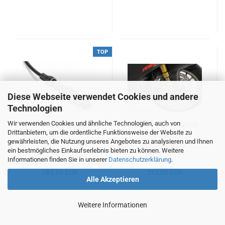
TOP
Diese Webseite verwendet Cookies und andere
Technologien
Wir verwenden Cookies und ähnliche Technologien, auch von
Rizoma Blinker VISION
Bremskühlung Aprilia
Drittanbietern, um die ordentliche Funktionsweise der Website zu
Lauflicht
für 330mm
gewährleisten, die Nutzung unseres Angebotes zu analysieren und Ihnen
Bremsscheiben
ein bestmögliches Einkaufserlebnis bieten zu können. Weitere
Informationen finden Sie in unserer
Datenschutzerklärung
.
184,99 EUR
319,00 EUR
Alle Akzeptieren
Weitere Informationen