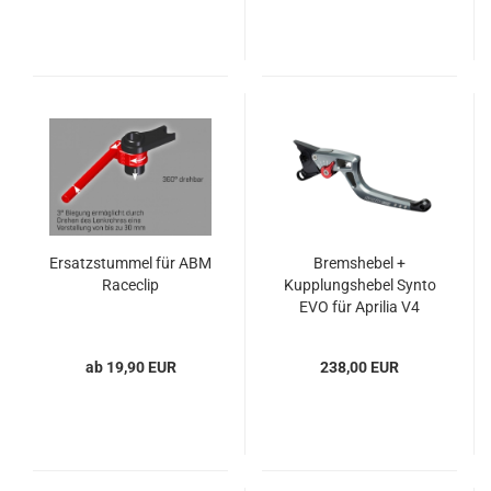
Ersatzstummel für ABM
Bremshebel +
Raceclip
Kupplungshebel Synto
EVO für Aprilia V4
Modelle RS 660 und
Tuono 660
ab 19,90 EUR
238,00 EUR