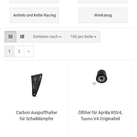
Antrieb und Kette Racing
Werkzeug
Sortieren nach
pro Seite
Sortieren nach
100 pro Seite
1
2
»
Carbon Auspuffhalter
Ölfilter für Aprilia RSV4,
für Schalldämpfer
Tuono V4 Originalteil