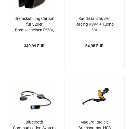
Bremskühlung Carbon
Raddistanzhülsen
für 320er
Racing RSV4 + Tuono
Bremsscheiben RSV4,
V4
Tuono V4
349,99 EUR
54,95 EUR
Bluetooth
Magura Radiale
Communication System
Bremspumpe HC3