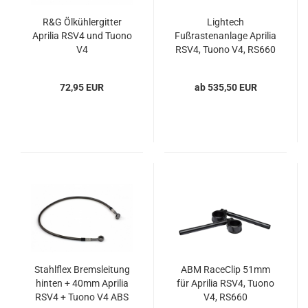
R&G Ölkühlergitter
Lightech
Aprilia RSV4 und Tuono
Fußrastenanlage Aprilia
V4
RSV4, Tuono V4, RS660
und Tuono 660
72,95 EUR
ab 535,50 EUR
Stahlflex Bremsleitung
ABM RaceClip 51mm
hinten + 40mm Aprilia
für Aprilia RSV4, Tuono
RSV4 + Tuono V4 ABS
V4, RS660