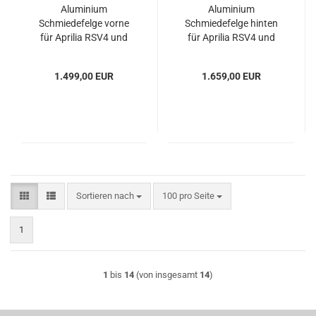
Aluminium
Aluminium
Schmiedefelge vorne
Schmiedefelge hinten
für Aprilia RSV4 und
für Aprilia RSV4 und
Tuono V4R
Tuono V4R
1.499,00 EUR
1.659,00 EUR
Sortieren nach
pro Seite
Sortieren nach
100 pro Seite
1
1
bis
14
(von insgesamt
14
)