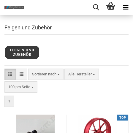
Felgen und Zubehör
Sortieren nach
Sortieren nach
Alle Hersteller
pro Seite
100 pro Seite
1
TOP