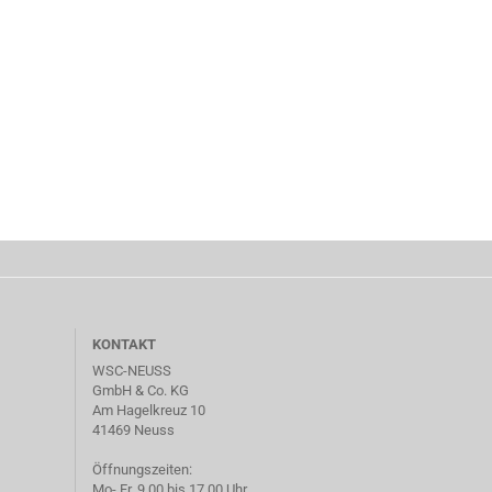
KONTAKT
WSC-NEUSS
GmbH & Co. KG
Am Hagelkreuz 10
41469 Neuss
Öffnungszeiten:
Mo- Fr. 9.00 bis 17.00 Uhr