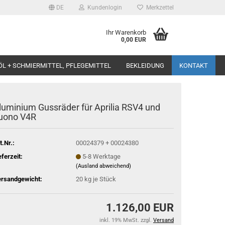
DE
Kundenlogin
Merkzettel
Ihr Warenkorb
0,00 EUR
ÖL + SCHMIERMITTEL, PFLEGEMITTEL
BEKLEIDUNG
KONTAKT
luminium Gussräder für Aprilia RSV4 und
uono V4R
t.Nr.:
00024379 + 00024380
eferzeit:
5-8 Werktage
(Ausland abweichend)
rsandgewicht:
20
kg je Stück
1.126,00 EUR
inkl. 19% MwSt. zzgl.
Versand