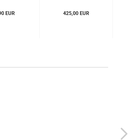
90 EUR
425,00 EUR
7