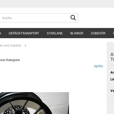
Suche...
A
GEPÄCKTRANSPORT
STARLANE
BLINKER
ZUBEHÖR
»
en und Zubehör
A
T
ieser Kategorie
Aprilia
Ar
Li
Ve