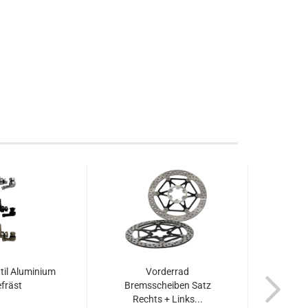
til Aluminium
Vorderrad
fräst
Bremsscheiben Satz
Brem
Rechts + Links...
Rec