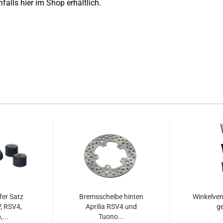
falls hier im Shop erhältlich.
er Satz
Bremsscheibe hinten
Winkelven
V, RSV4,
Aprilia RSV4 und
ge
...
Tuono...