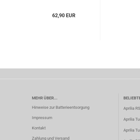
62,90 EUR
MEHR ÜBER...
BELIEBT
Hinweise zur Batterieentsorgung
Aprilia R
Impressum
Aprilia T
Kontakt
Aprilia T
Zahlung und Versand