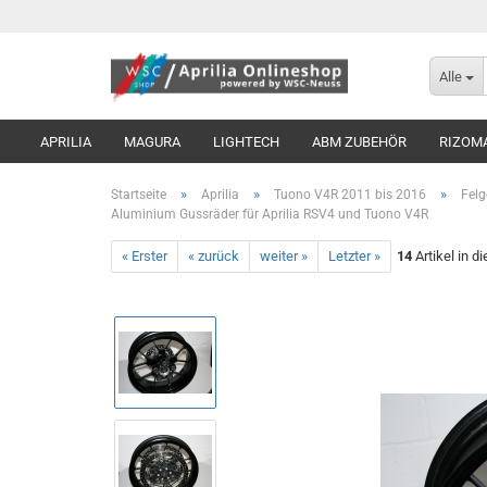
Alle
APRILIA
MAGURA
LIGHTECH
ABM ZUBEHÖR
RIZOM
»
»
»
Startseite
Aprilia
Tuono V4R 2011 bis 2016
Felg
Aluminium Gussräder für Aprilia RSV4 und Tuono V4R
« Erster
« zurück
weiter »
Letzter »
14
Artikel in d