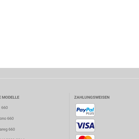
E MODELLE
ZAHLUNGSWEISEN
S 660
uono 660
uareg 660