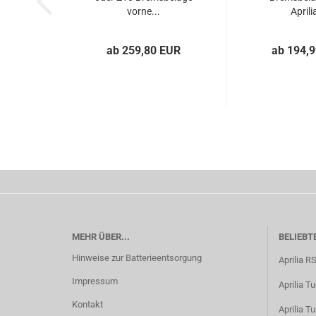
vorne...
Aprilia
ab 259,80 EUR
ab 194,
MEHR ÜBER...
BELIEBT
Hinweise zur Batterieentsorgung
Aprilia R
Impressum
Aprilia T
Kontakt
Aprilia T