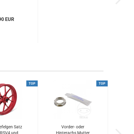
90 EUR
TOP
TOP
felgen Satz
Vorder- oder
a RSV4 und
Hinterachs Mutter