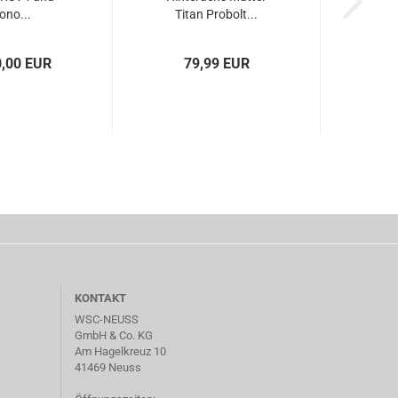
ono...
Titan Probolt...
0,00 EUR
79,99 EUR
KONTAKT
WSC-NEUSS
GmbH & Co. KG
Am Hagelkreuz 10
41469 Neuss