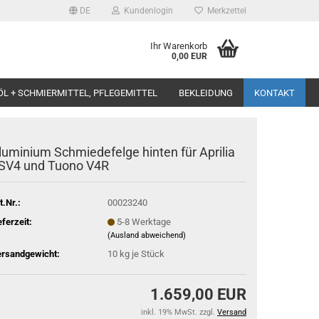
DE
Kundenlogin
Merkzettel
Ihr Warenkorb
0,00 EUR
ÖL + SCHMIERMITTEL, PFLEGEMITTEL
BEKLEIDUNG
KONTAKT
luminium Schmiedefelge hinten für Aprilia
SV4 und Tuono V4R
t.Nr.:
00023240
eferzeit:
5-8 Werktage
(Ausland abweichend)
rsandgewicht:
10
kg je Stück
1.659,00 EUR
inkl. 19% MwSt. zzgl.
Versand