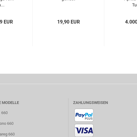
...
Tu
99 EUR
19,90 EUR
4.00
E MODELLE
ZAHLUNGSWEISEN
S 660
uono 660
uareg 660