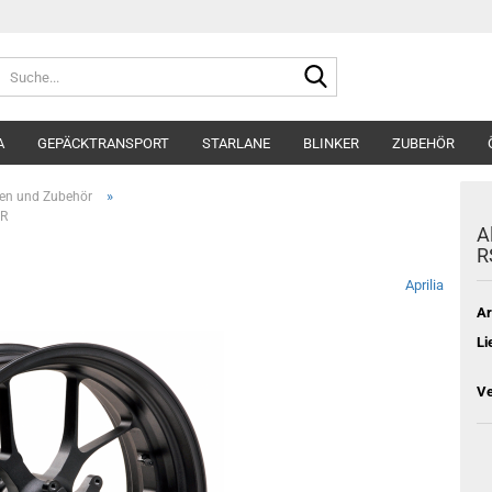
Suche...
A
GEPÄCKTRANSPORT
STARLANE
BLINKER
ZUBEHÖR
»
en und Zubehör
4R
A
R
Aprilia
Ar
Li
Ve