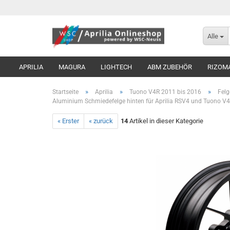
Alle
APRILIA
MAGURA
LIGHTECH
ABM ZUBEHÖR
RIZOM
»
»
»
Startseite
Aprilia
Tuono V4R 2011 bis 2016
Felg
Aluminium Schmiedefelge hinten für Aprilia RSV4 und Tuono V
« Erster
« zurück
14
Artikel in dieser Kategorie