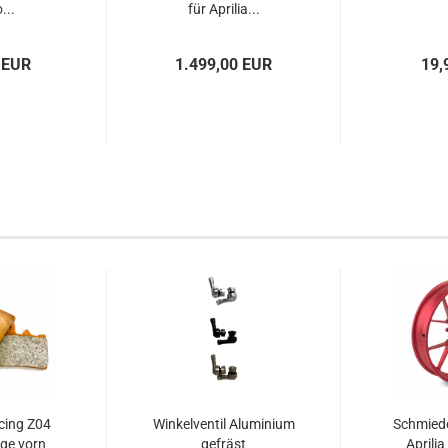
...
für Aprilia...
 EUR
1.499,00 EUR
19,
cing Z04
Winkelventil Aluminium
Schmiede
ge vorn
gefräst
Aprili