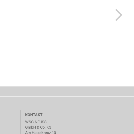
KONTAKT
WSC-NEUSS
GmbH & Co. KG
Am Hagelkreuz 10