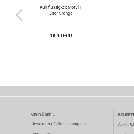
Kühlflüssigkeit Motul 1
Liter Orange
18,90 EUR
MEHR ÜBER...
BELIEBT
Hinweise zur Batterieentsorgung
Aprilia R
Impressum