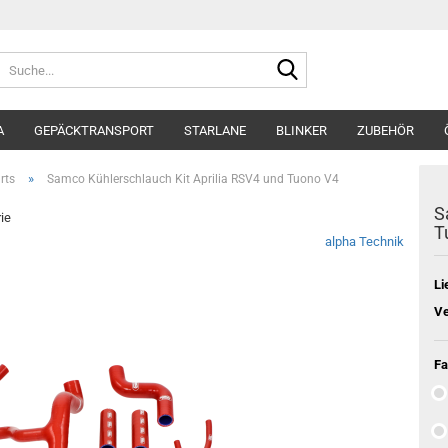
Suche...
A
GEPÄCKTRANSPORT
STARLANE
BLINKER
ZUBEHÖR
»
rts
Samco Kühlerschlauch Kit Aprilia RSV4 und Tuono V4
S
rie
T
alpha Technik
Li
Ve
Fa