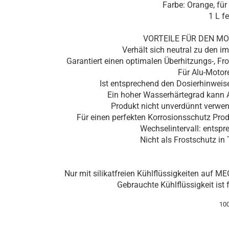
Farbe: Orange, für
1 L f
VORTEILE FÜR DEN M
Verhält sich neutral zu den 
Garantiert einen optimalen Überhitzungs-, F
Für Alu-Motor
Ist entsprechend den Dosierhinweis
Ein hoher Wasserhärtegrad kann 
Produkt nicht unverdünnt verwen
Für einen perfekten Korrosionsschutz Prod
Wechselintervall: entspr
Nicht als Frostschutz i
Nur mit silikatfreien Kühlflüssigkeiten auf M
Gebrauchte Kühlflüssigkeit ist
100