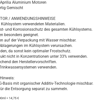
 Aprilia Aluminium Motoren
ertig Gemischt
OTOR / ANWENDUNGSHINWEISE
im Kühlsystem verwendeten Materialien.
rost- und Korrosionsschutz des gesamten Kühlsystems.
en besonders geeignet.
en auf der Verpackung mit Wasser mischbar.
Ablagerungen im Kühlsystem verursachen.
den, da sonst kein optimaler Frostschutz.
ukt nicht in Konzentrationen unter 33% verwenden.
echend den Herstellervorschriften.
n Trinkwassersystemen verwenden.
Hinweis:
EG-Basis mit organischer Additiv-Technologie mischbar.
 für die Entsorgung separat zu sammeln.
0ml = 14,75 €