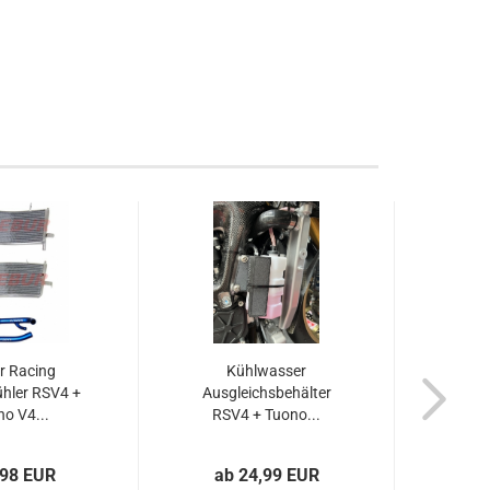
r Racing
Kühlwasser
hler RSV4 +
Ausgleichsbehälter
Schla
o V4...
RSV4 + Tuono...
April
,98 EUR
ab 24,99 EUR