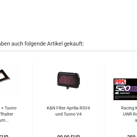
aben auch folgende Artikel gekauft:
4 + Tuono
K&N Filter Aprilia RSV4
Racing K
fhalter
und Tuono V4
UWR Ro
um...
a