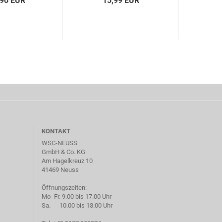
,90 EUR
15,99 EUR
KONTAKT
WSC-NEUSS
GmbH & Co. KG
Am Hagelkreuz 10
41469 Neuss
Öffnungszeiten:
Mo- Fr. 9.00 bis 17.00 Uhr
Sa. 10.00 bis 13.00 Uhr