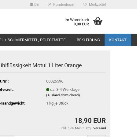
DE
Kundenlogin
Merkzettel
Ihr Warenkorb
0,00 EUR
ÖL + SCHMIERMITTEL, PFLEGEMITTEL
BEKLEIDUNG
KONTAKT
ühlflüssigkeit Motul 1 Liter Orange
t.Nr.:
00026596
eferzeit:
ca. 3-4 Werktage
(Ausland abweichend)
rsandgewicht:
1
kg je Stück
18,90 EUR
inkl. 19% MwSt. zzgl.
Versand