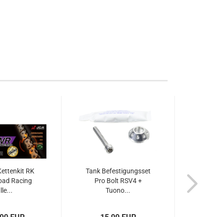
ettenkit RK
Tank Befestigungsset
ad Racing
Pro Bolt RSV4 +
Ver
lle...
Tuono...