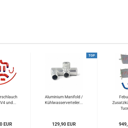
TOP
rschlauch
Aluminium Manifold /
Febu
SV4 und...
Kühlwasserverteiler...
Zusatzkü
Tuon
00 EUR
129,90 EUR
949