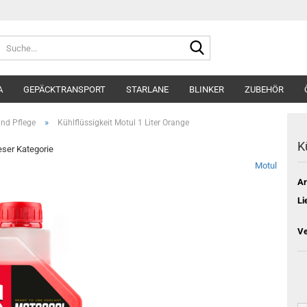
Suche...
A
GEPÄCKTRANSPORT
STARLANE
BLINKER
ZUBEHÖR
»
nd Pflege
Kühlflüssigkeit Motul 1 Liter Orange
K
ieser Kategorie
Motul
Ar
Li
Ve