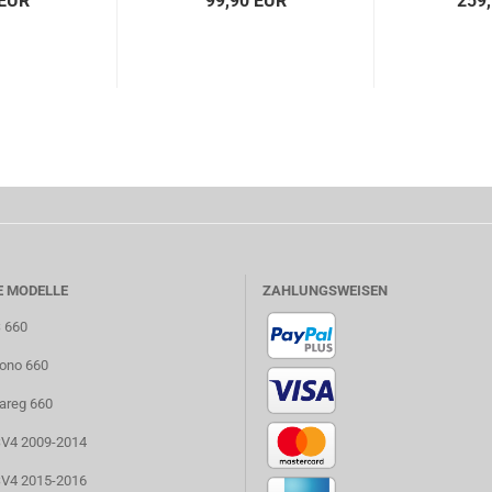
 EUR
99,90 EUR
259
E MODELLE
ZAHLUNGSWEISEN
S 660
uono 660
uareg 660
RSV4 2009-2014
RSV4 2015-2016