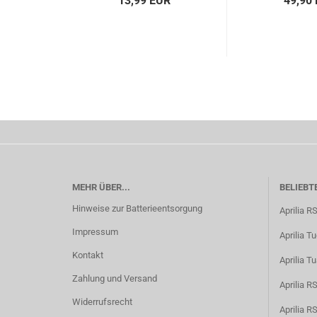
13,99 EUR
49,90
MEHR ÜBER...
BELIEBT
Hinweise zur Batterieentsorgung
Aprilia R
Impressum
Aprilia T
Kontakt
Aprilia T
Zahlung und Versand
Aprilia 
Widerrufsrecht
Aprilia 