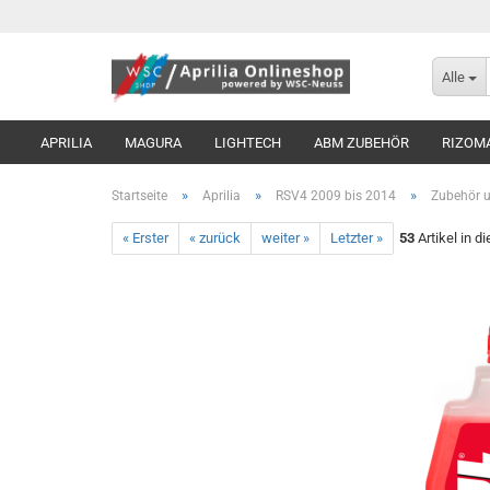
Alle
APRILIA
MAGURA
LIGHTECH
ABM ZUBEHÖR
RIZOM
»
»
»
Startseite
Aprilia
RSV4 2009 bis 2014
Zubehör u
« Erster
« zurück
weiter »
Letzter »
53
Artikel in d