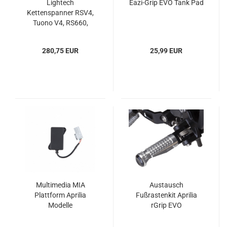
Lightech
Eazi-Grip EVO Tank Pad
Kettenspanner RSV4,
Tuono V4, RS660,
Tuono 660 und Tuareg
660
280,75 EUR
25,99 EUR
Multimedia MIA
Austausch
Plattform Aprilia
Fußrastenkit Aprilia
Modelle
rGrip EVO