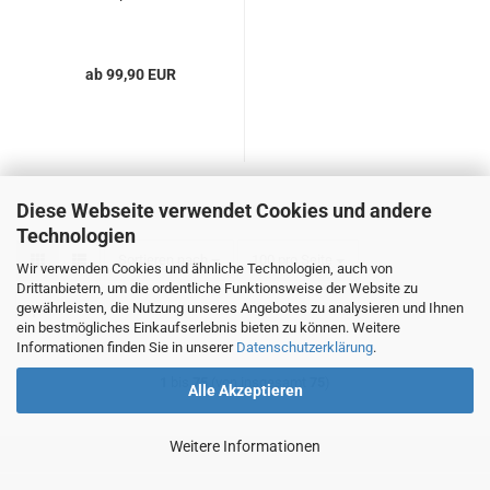
ab 99,90 EUR
Diese Webseite verwendet Cookies und andere
Technologien
Sortieren nach
pro Seite
Sortieren nach
100 pro Seite
Wir verwenden Cookies und ähnliche Technologien, auch von
Drittanbietern, um die ordentliche Funktionsweise der Website zu
gewährleisten, die Nutzung unseres Angebotes zu analysieren und Ihnen
1
ein bestmögliches Einkaufserlebnis bieten zu können. Weitere
Informationen finden Sie in unserer
Datenschutzerklärung
.
1
bis
75
(von insgesamt
75
)
Alle Akzeptieren
Weitere Informationen