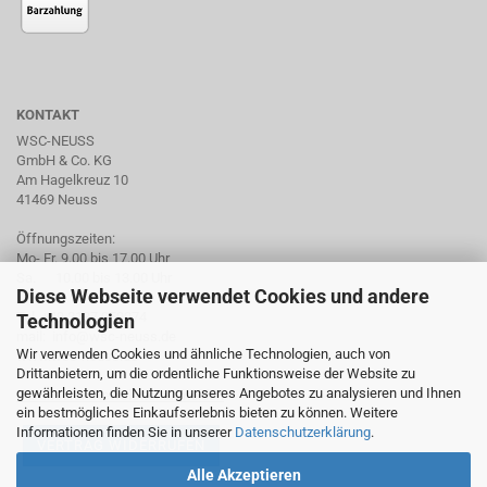
KONTAKT
WSC-NEUSS
GmbH & Co. KG
Am Hagelkreuz 10
41469 Neuss
Öffnungszeiten:
Mo- Fr. 9.00 bis 17.00 Uhr
Sa. 10.00 bis 13.00 Uhr
Diese Webseite verwendet Cookies und andere
Tel. +49 2137 959974
Technologien
mail: info@wsc-neuss.de
Wir verwenden Cookies und ähnliche Technologien, auch von
www.wsc-neuss.de
Drittanbietern, um die ordentliche Funktionsweise der Website zu
gewährleisten, die Nutzung unseres Angebotes zu analysieren und Ihnen
Für unseren Newsletter anmelden
ein bestmögliches Einkaufserlebnis bieten zu können. Weitere
Informationen finden Sie in unserer
Datenschutzerklärung
.
VERTRAG WIDERRUFEN
Alle Akzeptieren