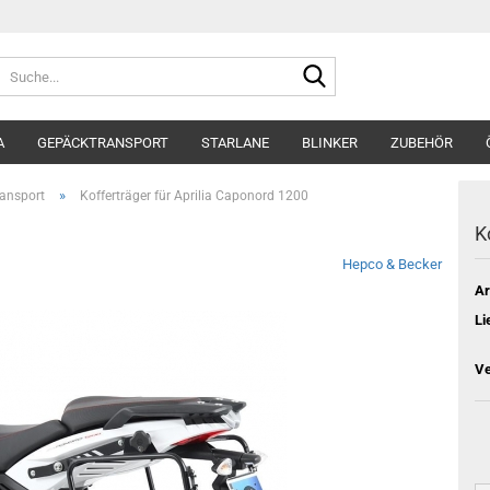
Suche...
A
GEPÄCKTRANSPORT
STARLANE
BLINKER
ZUBEHÖR
»
ansport
Kofferträger für Aprilia Caponord 1200
K
Hepco & Becker
Ar
Li
Ve