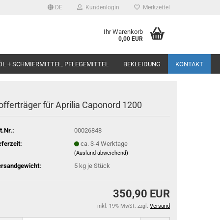
DE
Kundenlogin
Merkzettel
Ihr Warenkorb
0,00 EUR
ÖL + SCHMIERMITTEL, PFLEGEMITTEL
BEKLEIDUNG
KONTAKT
offerträger für Aprilia Caponord 1200
t.Nr.:
00026848
eferzeit:
ca. 3-4 Werktage
(Ausland abweichend)
rsandgewicht:
5
kg je Stück
350,90 EUR
inkl. 19% MwSt. zzgl.
Versand