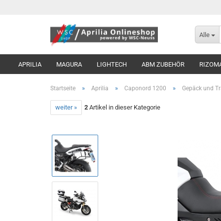
Alle
APRILIA
MAGURA
LIGHTECH
ABM ZUBEHÖR
RIZOM
»
»
»
Startseite
Aprilia
Caponord 1200
Gepäck und Tr
weiter »
2
Artikel in dieser Kategorie