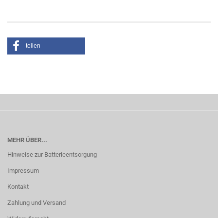
Original Teile Nr. 2S002194 + 2S002203
teilen
MEHR ÜBER...
Hinweise zur Batterieentsorgung
Impressum
Kontakt
Zahlung und Versand