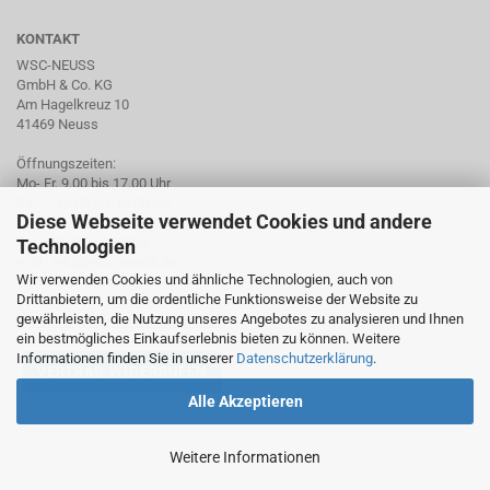
KONTAKT
WSC-NEUSS
GmbH & Co. KG
Am Hagelkreuz 10
41469 Neuss
Öffnungszeiten:
Mo- Fr. 9.00 bis 17.00 Uhr
Sa. 10.00 bis 13.00 Uhr
Diese Webseite verwendet Cookies und andere
Tel. +49 2137 959974
Technologien
mail: info@wsc-neuss.de
Wir verwenden Cookies und ähnliche Technologien, auch von
www.wsc-neuss.de
Drittanbietern, um die ordentliche Funktionsweise der Website zu
gewährleisten, die Nutzung unseres Angebotes zu analysieren und Ihnen
Für unseren Newsletter anmelden
ein bestmögliches Einkaufserlebnis bieten zu können. Weitere
Informationen finden Sie in unserer
Datenschutzerklärung
.
VERTRAG WIDERRUFEN
Alle Akzeptieren
Weitere Informationen