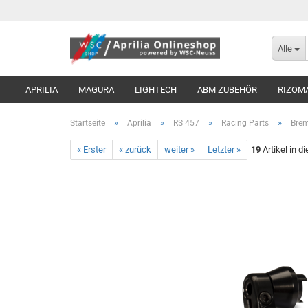
Alle
APRILIA
MAGURA
LIGHTECH
ABM ZUBEHÖR
RIZOM
»
»
»
»
Startseite
Aprilia
RS 457
Racing Parts
Brem
« Erster
« zurück
weiter »
Letzter »
19
Artikel in d