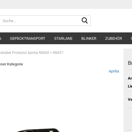
Suche...
A
GEPÄCKTRANSPORT
STARLANE
BLINKER
ZUBEHÖR
shebel Protector Aprilia RS660 + RS457
B
ieser Kategorie
Aprilia
Ar
Li
Ve