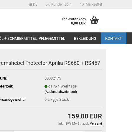
DE
Kundenlogin
Merkzettel
Ihr Warenkorb
0,00 EUR
ÖL + SCHMIERMITTEL, PFLEGEMITTEL
BEKLEIDUNG
KONTAKT
remshebel Protector Aprilia RS660 + RS457
t.Nr.:
00032175
eferzeit:
ca. 3-4 Werktage
(Ausland abweichend)
rsandgewicht:
0.2
kg je Stück
159,00 EUR
inkl. 19% MwSt. zzgl.
Versand