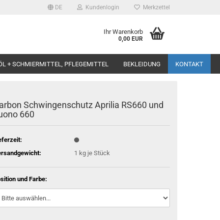
DE
Kundenlogin
Merkzettel
Ihr Warenkorb
0,00 EUR
ÖL + SCHMIERMITTEL, PFLEGEMITTEL
BEKLEIDUNG
KONTAKT
arbon Schwingenschutz Aprilia RS660 und
uono 660
eferzeit:
rsandgewicht:
1
kg je Stück
sition und Farbe: