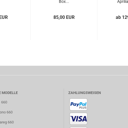
Box...
Aprili
 EUR
85,00 EUR
ab 12
E MODELLE
ZAHLUNGSWEISEN
S 660
uono 660
uareg 660