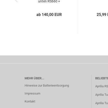
unten RS660 +
Tuono...
ab 140,00 EUR
25,99
MEHR ÜBER...
BELIEBT
Hinweise zur Batterieentsorgung
Aprilia R
Impressum
Aprilia T
Kontakt
Aprilia T