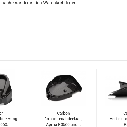
h nacheinander in den Warenkorb legen
on
Carbon
C
abdeckung
Armaturenabdeckung
Verkleidun
S660...
Aprilia RS660 und...
R