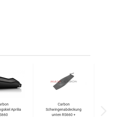
arbon
Carbon
gskiel Aprilia
Schwingenabdeckung
S660
unten RS660 +