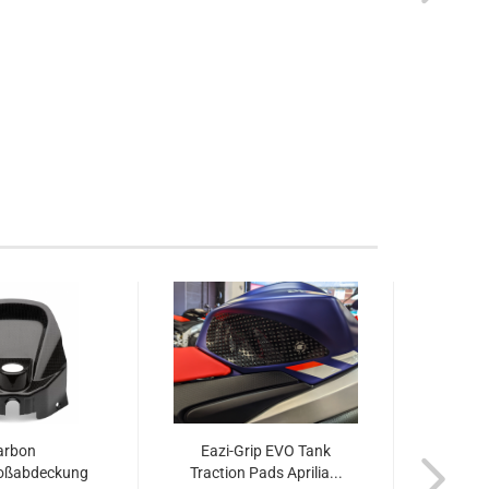
arbon
Eazi-Grip EVO Tank
oßabdeckung
Traction Pads Aprilia...
Schw