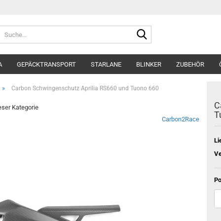
Suche...
A
GEPÄCKTRANSPORT
STARLANE
BLINKER
ZUBEHÖR
»
Carbon Schwingenschutz Aprilia RS660 und Tuono 660
C
ieser Kategorie
T
Carbon2Race
Li
Ve
Po