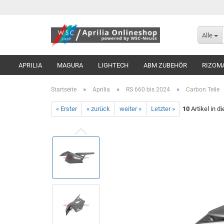
Alle
APRILIA
MAGURA
LIGHTECH
ABM ZUBEHÖR
RIZOM
»
»
»
Startseite
Aprilia
RS 660 bis 2024
Carbon Teile
« Erster
« zurück
weiter »
Letzter »
10
Artikel in d