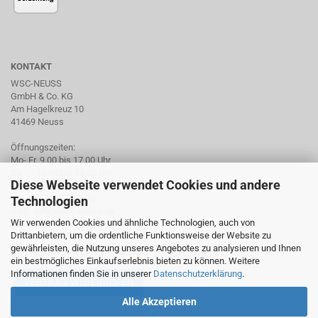
KONTAKT
WSC-NEUSS
GmbH & Co. KG
Am Hagelkreuz 10
41469 Neuss
Öffnungszeiten:
Mo- Fr. 9.00 bis 17.00 Uhr
Sa. 10.00 bis 13.00 Uhr
Diese Webseite verwendet Cookies und andere
Tel. +49 2137 959974
Technologien
mail: info@wsc-neuss.de
Wir verwenden Cookies und ähnliche Technologien, auch von
www.wsc-neuss.de
Drittanbietern, um die ordentliche Funktionsweise der Website zu
gewährleisten, die Nutzung unseres Angebotes zu analysieren und Ihnen
Für unseren Newsletter anmelden
ein bestmögliches Einkaufserlebnis bieten zu können. Weitere
Informationen finden Sie in unserer
Datenschutzerklärung
.
VERTRAG WIDERRUFEN
Alle Akzeptieren