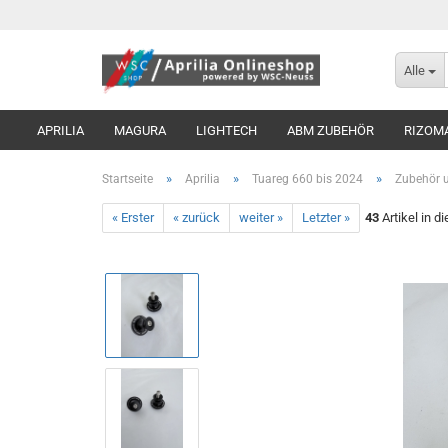
Alle
APRILIA
MAGURA
LIGHTECH
ABM ZUBEHÖR
RIZOM
»
»
»
Startseite
Aprilia
Tuareg 660 bis 2024
Zubehör u
« Erster
« zurück
weiter »
Letzter »
43
Artikel in d