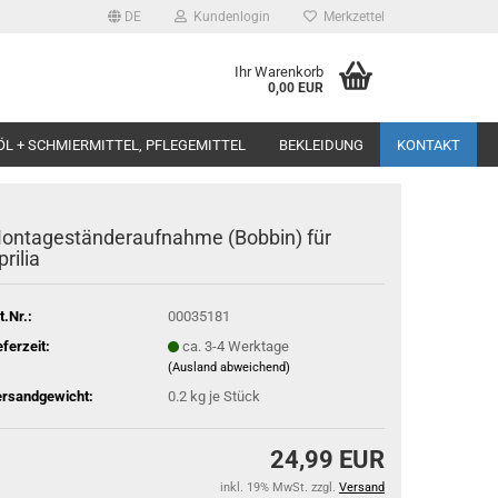
DE
Kundenlogin
Merkzettel
Ihr Warenkorb
0,00 EUR
ÖL + SCHMIERMITTEL, PFLEGEMITTEL
BEKLEIDUNG
KONTAKT
ontageständeraufnahme (Bobbin) für
prilia
t.Nr.:
00035181
eferzeit:
ca. 3-4 Werktage
(Ausland abweichend)
rsandgewicht:
0.2
kg je Stück
24,99 EUR
inkl. 19% MwSt. zzgl.
Versand