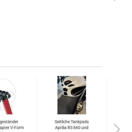
geständer
Seitliche Tankpads
Apri
apter V-Form
Aprilia RS 660 und
Haus