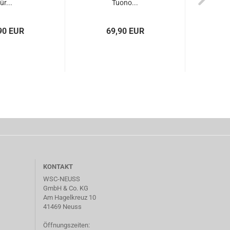
ür...
Tuono...
90 EUR
69,90 EUR
KONTAKT
WSC-NEUSS
GmbH & Co. KG
Am Hagelkreuz 10
41469 Neuss
Öffnungszeiten: