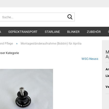
Suche...
A
GEPÄCKTRANSPORT
STARLANE
BLINKER
ZUBEHÖR
»
nd Pflege
Montageständeraufnahme (Bobbin) für Aprilia
M
ieser Kategorie
A
WSC-Neuss
Ar
Li
Ve