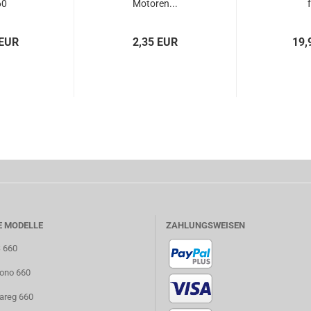
60
Motoren...
f
 EUR
2,35 EUR
19,
E MODELLE
ZAHLUNGSWEISEN
S 660
uono 660
uareg 660