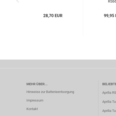
RS6
28,70 EUR
99,95
MEHR ÜBER...
BELIEBT
Hinweise zur Batterieentsorgung
Aprilia R
Impressum
Aprilia T
Kontakt
Aprilia T