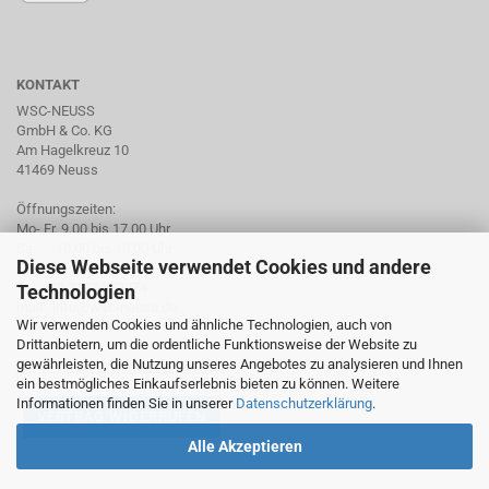
KONTAKT
WSC-NEUSS
GmbH & Co. KG
Am Hagelkreuz 10
41469 Neuss
Öffnungszeiten:
Mo- Fr. 9.00 bis 17.00 Uhr
Sa. 10.00 bis 13.00 Uhr
Diese Webseite verwendet Cookies und andere
Tel. +49 2137 959974
Technologien
mail: info@wsc-neuss.de
Wir verwenden Cookies und ähnliche Technologien, auch von
www.wsc-neuss.de
Drittanbietern, um die ordentliche Funktionsweise der Website zu
gewährleisten, die Nutzung unseres Angebotes zu analysieren und Ihnen
Für unseren Newsletter anmelden
ein bestmögliches Einkaufserlebnis bieten zu können. Weitere
Informationen finden Sie in unserer
Datenschutzerklärung
.
VERTRAG WIDERRUFEN
Alle Akzeptieren