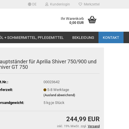
DE
Kundenlogin
Merkzettel
Ihr Warenkorb
0,00 EUR
ÖL + SCHMIERMITTEL, PFLEGEMITTEL
BEKLEIDUNG
KONTAKT
auptständer für Aprilia Shiver 750/900 und
hiver GT 750
t.Nr.:
00023642
eferzeit:
5-8 Werktage
(Ausland abweichend)
rsandgewicht:
5
kg je Stück
244,99 EUR
inkl. 19% MwSt. zzgl.
Versand