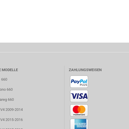
E MODELLE
ZAHLUNGSWEISEN
S 660
uono 660
uareg 660
RSV4 2009-2014
RSV4 2015-2016