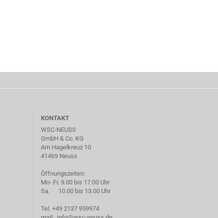
KONTAKT
WSC-NEUSS
GmbH & Co. KG
Am Hagelkreuz 10
41469 Neuss
Öffnungszeiten:
Mo- Fr. 9.00 bis 17.00 Uhr
Sa. 10.00 bis 13.00 Uhr
Tel. +49 2137 959974
mail: info@wsc-neuss.de