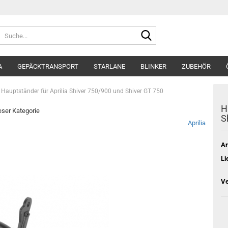
Suche...
A
GEPÄCKTRANSPORT
STARLANE
BLINKER
ZUBEHÖR
Hauptständer für Aprilia Shiver 750/900 und Shiver GT 750
H
ieser Kategorie
S
Aprilia
Ar
Li
Ve