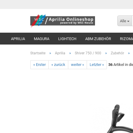
Alle
APRILIA
MAGURA
LIGHTECH
ABM ZUBEHÖR
RIZOM
»
»
»
»
Startseite
Aprilia
Shiver 750 / 900
Zubehör
« Erster
« zurück
weiter »
Letzter »
36
Artikel in d