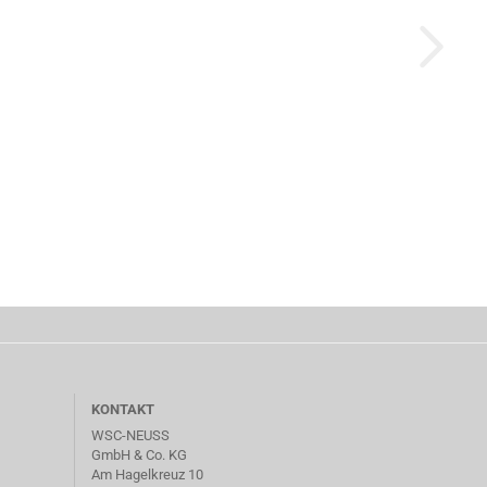
KONTAKT
WSC-NEUSS
GmbH & Co. KG
Am Hagelkreuz 10