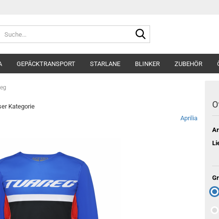
Suche...
A
GEPÄCKTRANSPORT
STARLANE
BLINKER
ZUBEHÖR
reg
O
eser Kategorie
Aprilia
Ar
Li
Gr