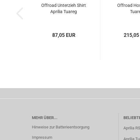
Offroad Unterzieh Shirt
Offroad Hos
Aprilia Tuareg
Tuar
87,05 EUR
215,05
MEHR ÜBER...
BELIEBT
Hinweise zur Batterieentsorgung
Aprilia R
Impressum
Aprilia T