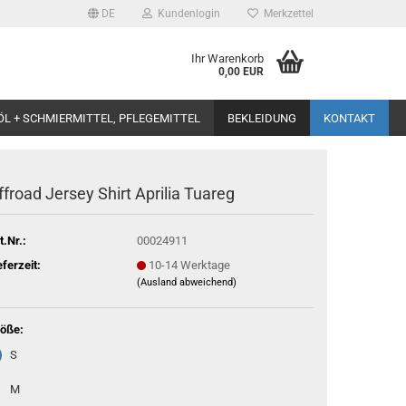
DE
Kundenlogin
Merkzettel
Ihr Warenkorb
0,00 EUR
ÖL + SCHMIERMITTEL, PFLEGEMITTEL
BEKLEIDUNG
KONTAKT
ffroad Jersey Shirt Aprilia Tuareg
t.Nr.:
00024911
eferzeit:
10-14 Werktage
(Ausland abweichend)
öße:
S
M