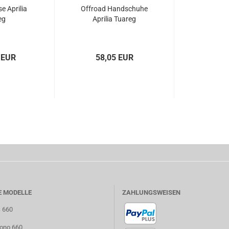
e Aprilia
Offroad Handschuhe
eg
Aprilia Tuareg
 EUR
58,05 EUR
E MODELLE
ZAHLUNGSWEISEN
S 660
uono 660