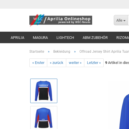
Alle
APRILIA
MAGURA
LIGHTECH
ABM ZUBEHÖR
RIZOM
»
»
Startseite
Bekleidung
Offroad Jersey Shirt Aprilia Tua
« Erster
« zurück
weiter »
Letzter »
9
Artikel in di