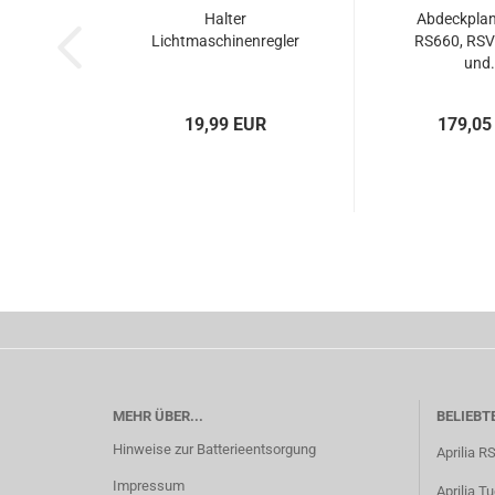
Halter
Abdeckplane
Lichtmaschinenregler
RS660, RSV
und.
19,99 EUR
179,05
MEHR ÜBER...
BELIEBT
Hinweise zur Batterieentsorgung
Aprilia R
Impressum
Aprilia T