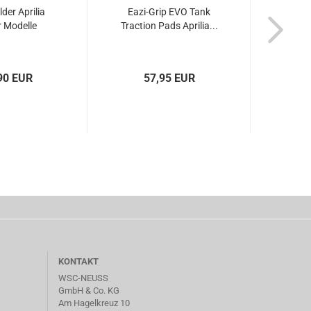
lder Aprilia
Eazi-Grip EVO Tank
Eazi
 Modelle
Traction Pads Aprilia...
90 EUR
57,95 EUR
KONTAKT
WSC-NEUSS
GmbH & Co. KG
Am Hagelkreuz 10