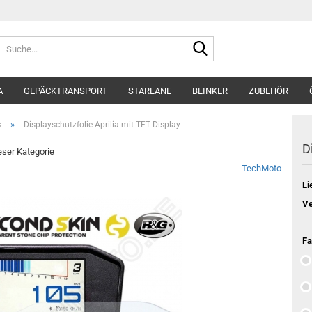
Suche...
A
GEPÄCKTRANSPORT
STARLANE
BLINKER
ZUBEHÖR
»
s
Displayschutzfolie Aprilia mit TFT Display
D
ieser Kategorie
TechMoto
Li
Ve
Fa