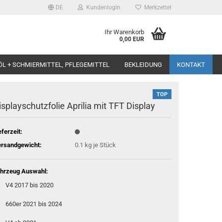
DE
Kundenlogin
Merkzettel
Ihr Warenkorb
0,00 EUR
ÖL + SCHMIERMITTEL, PFLEGEMITTEL
BEKLEIDUNG
KONTAKT
TOP
isplayschutzfolie Aprilia mit TFT Display
eferzeit:
rsandgewicht:
0.1
kg je Stück
hrzeug Auswahl:
V4 2017 bis 2020
660er 2021 bis 2024