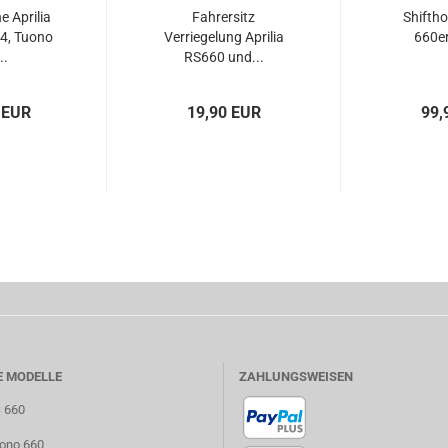
 Aprilia
Fahrersitz
Shiftho
4, Tuono
Verriegelung Aprilia
660er
..
RS660 und...
 EUR
19,90 EUR
99,
E MODELLE
ZAHLUNGSWEISEN
S 660
uono 660