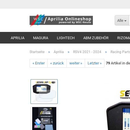
Alle
APRILIA
MAGURA
LIGHTECH
ABM ZUBEHÖR
RIZOM
»
»
»
Startseite
Aprilia
RSV4 2021 - 2024
Racing Part
« Erster
« zurück
weiter »
Letzter »
79
Artikel in d