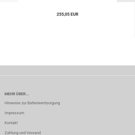
255,05 EUR
MEHR ÜBER...
Hinweise zur Batterieentsorgung
Impressum
Kontakt
Zahlung und Versand