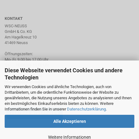
KONTAKT
WSC-NEUSS
GmbH & Co. KG
Am Hagelkreuz 10
41469 Neuss
Öffnungszeiten:
Mo- Fr. 9.00 bis 17.00 Uhr
Sa. 10.00 bis 13.00 Uhr
Diese Webseite verwendet Cookies und andere
Tel. +49 2137 959974
Technologien
mail: info@wsc-neuss.de
Wir verwenden Cookies und ähnliche Technologien, auch von
www.wsc-neuss.de
Drittanbietern, um die ordentliche Funktionsweise der Website zu
gewährleisten, die Nutzung unseres Angebotes zu analysieren und Ihnen
Für unseren Newsletter anmelden
ein bestmögliches Einkaufserlebnis bieten zu können. Weitere
Informationen finden Sie in unserer
Datenschutzerklärung
.
VERTRAG WIDERRUFEN
Alle Akzeptieren
Weitere Informationen