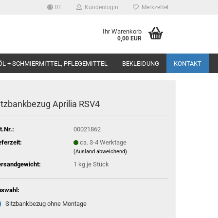
DE
Kundenlogin
Merkzettel
Ihr Warenkorb
0,00 EUR
ÖL + SCHMIERMITTEL, PFLEGEMITTEL
BEKLEIDUNG
KONTAKT
itzbankbezug Aprilia RSV4
t.Nr.:
00021862
eferzeit:
ca. 3-4 Werktage
(Ausland abweichend)
rsandgewicht:
1
kg je Stück
swahl:
Sitzbankbezug ohne Montage