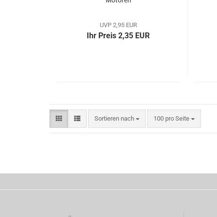
Motoren
UVP 2,95 EUR
Ihr Preis 2,35 EUR
Sortieren nach
pro Seite
Sortieren nach
100 pro Seite