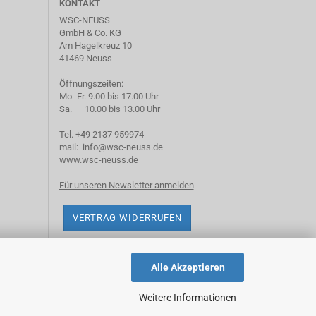
KONTAKT
WSC-NEUSS
GmbH & Co. KG
Am Hagelkreuz 10
41469 Neuss
Öffnungszeiten:
Mo- Fr. 9.00 bis 17.00 Uhr
Sa. 10.00 bis 13.00 Uhr
Tel. +49 2137 959974
mail: info@wsc-neuss.de
www.wsc-neuss.de
Für unseren Newsletter anmelden
VERTRAG WIDERRUFEN
Alle Akzeptieren
Weitere Informationen