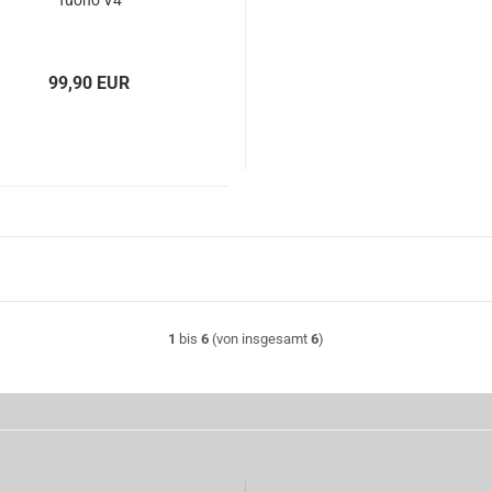
Tuono V4
99,90 EUR
1
bis
6
(von insgesamt
6
)