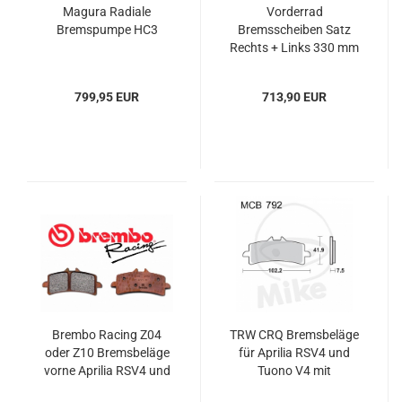
Magura Radiale
Vorderrad
Bremspumpe HC3
Bremsscheiben Satz
Rechts + Links 330 mm
für Aprilia RSV4 und
Tuono V4R
799,95 EUR
713,90 EUR
Brembo Racing Z04
TRW CRQ Bremsbeläge
oder Z10 Bremsbeläge
für Aprilia RSV4 und
vorne Aprilia RSV4 und
Tuono V4 mit
Tuono V4
Monoblock Zangen