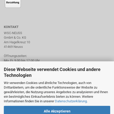
KONTAKT
WSC-NEUSS
GmbH & Co. KG
Am Hagelkreuz 10
41469 Neuss
Öffnungszeiten:
Mo- Fr. 9.00 bis 17.00 Uhr
Sa. 10.00 bis 13.00 Uhr
Diese Webseite verwendet Cookies und andere
Tel. +49 2137 959974
Technologien
mail: info@wsc-neuss.de
Wir verwenden Cookies und ähnliche Technologien, auch von
www.wsc-neuss.de
Drittanbietern, um die ordentliche Funktionsweise der Website zu
gewährleisten, die Nutzung unseres Angebotes zu analysieren und Ihnen
Für unseren Newsletter anmelden
ein bestmögliches Einkaufserlebnis bieten zu können. Weitere
Informationen finden Sie in unserer
Datenschutzerklärung
.
VERTRAG WIDERRUFEN
Alle Akzeptieren