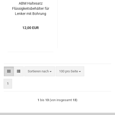
ABM Haltesatz
Flüssigkeitsbehälter für
Lenker mit Bohrung
12,00 EUR
Sortieren nach
pro Seite
Sortieren nach
100 pro Seite
1
1
bis
13
(von insgesamt
13
)