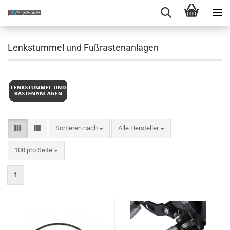
Lenkstummel und Fußrastenanlagen
Sortieren nach
Sortieren nach
Alle Hersteller
pro Seite
100 pro Seite
1