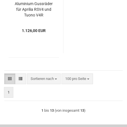
Aluminium Gussräder
für Aprilia RSV4 und
Tuono V4R
1.126,00 EUR
Sortieren nach
pro Seite
Sortieren nach
100 pro Seite
1
1
bis
13
(von insgesamt
13
)