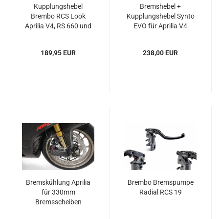
Kupplungshebel
Bremshebel +
Brembo RCS Look
Kupplungshebel Synto
Aprilia V4, RS 660 und
EVO für Aprilia V4
Tuono 660
Modelle RS 660 und
Tuono 660
189,95 EUR
238,00 EUR
Bremskühlung Aprilia
Brembo Bremspumpe
für 330mm
Radial RCS 19
Bremsscheiben