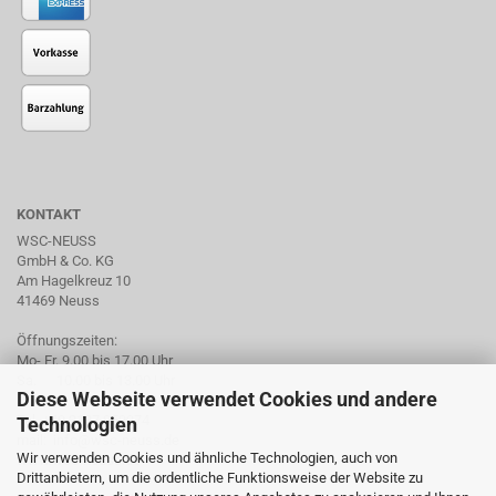
KONTAKT
WSC-NEUSS
GmbH & Co. KG
Am Hagelkreuz 10
41469 Neuss
Öffnungszeiten:
Mo- Fr. 9.00 bis 17.00 Uhr
Sa. 10.00 bis 13.00 Uhr
Diese Webseite verwendet Cookies und andere
Tel. +49 2137 959974
Technologien
mail: info@wsc-neuss.de
Wir verwenden Cookies und ähnliche Technologien, auch von
www.wsc-neuss.de
Drittanbietern, um die ordentliche Funktionsweise der Website zu