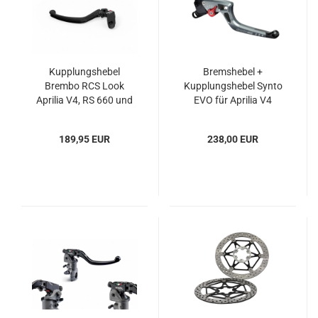
Kupplungshebel
Bremshebel +
Brembo RCS Look
Kupplungshebel Synto
Aprilia V4, RS 660 und
EVO für Aprilia V4
Tuono 660
Modelle RS 660 und
Tuono 660
189,95 EUR
238,00 EUR