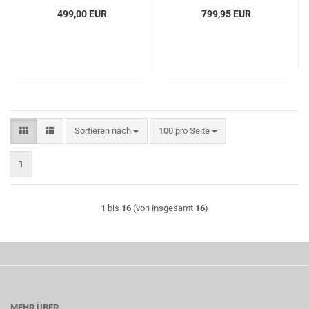
499,00 EUR
799,95 EUR
Sortieren nach
pro Seite
Sortieren nach
100 pro Seite
1
1
bis
16
(von insgesamt
16
)
MEHR ÜBER...