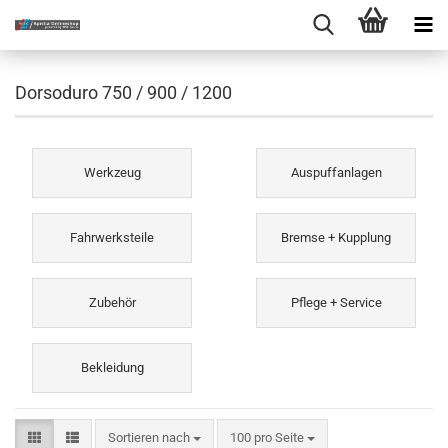
Dorsoduro 750 / 900 / 1200
Werkzeug
Auspuffanlagen
Fahrwerksteile
Bremse + Kupplung
Zubehör
Pflege + Service
Bekleidung
Sortieren nach
pro Seite
Sortieren nach
100 pro Seite