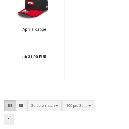
Aprilia Kappe
ab 31,00 EUR
Sortieren nach
pro Seite
Sortieren nach
100 pro Seite
1