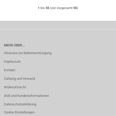
1
bis
55
(von insgesamt
55
)
MEHR ÜBER...
Hinweise zur Batterieentsorgung
Impressum
Kontakt
Zahlung und Versand
Widerrufsrecht
AGB und Kundeninformationen
Datenschutzerklärung
Cookie Einstellungen