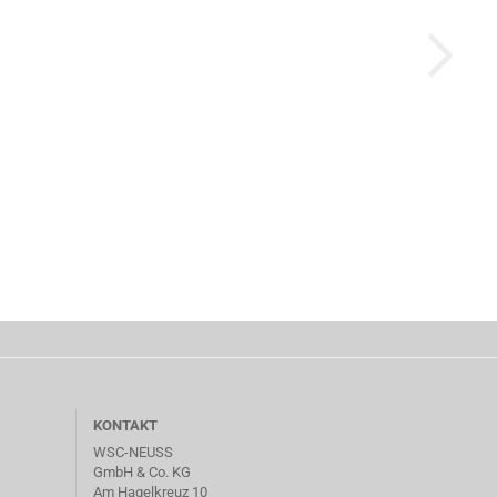
KONTAKT
WSC-NEUSS
GmbH & Co. KG
Am Hagelkreuz 10