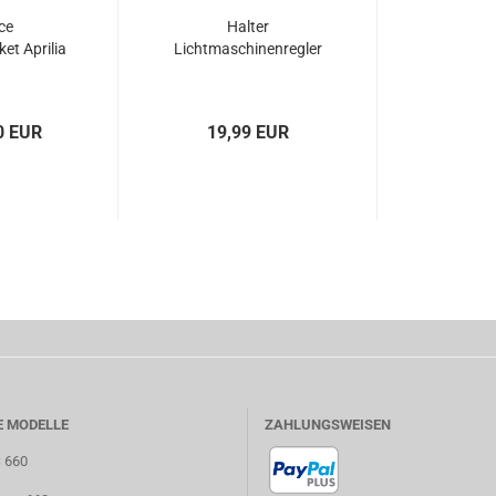
ce
Halter
et Aprilia
Lichtmaschinenregler
0 EUR
19,99 EUR
E MODELLE
ZAHLUNGSWEISEN
S 660