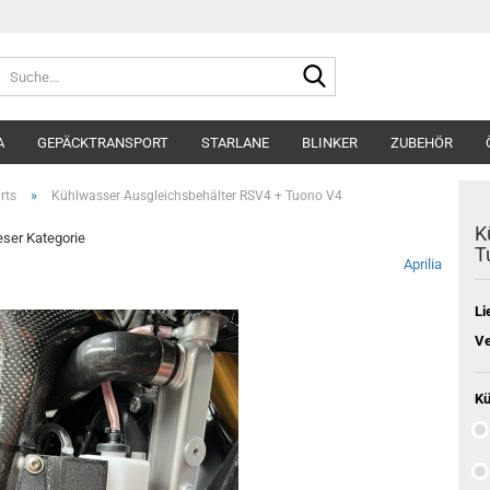
Suche...
A
GEPÄCKTRANSPORT
STARLANE
BLINKER
ZUBEHÖR
»
rts
Kühlwasser Ausgleichsbehälter RSV4 + Tuono V4
K
ieser Kategorie
T
Aprilia
Li
Ve
Kü