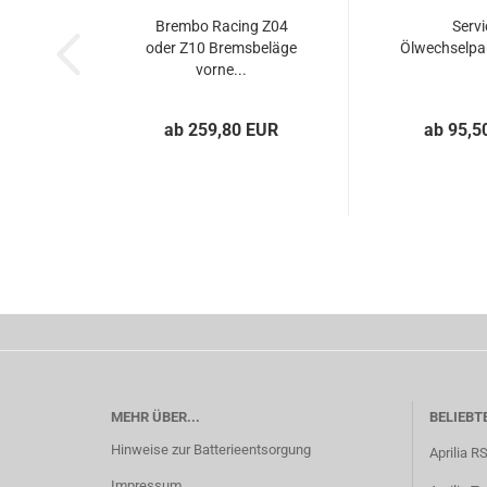
Brembo Racing Z04
Servi
oder Z10 Bremsbeläge
Ölwechselpak
vorne...
ab 259,80 EUR
ab 95,5
MEHR ÜBER...
BELIEBT
Hinweise zur Batterieentsorgung
Aprilia R
Impressum