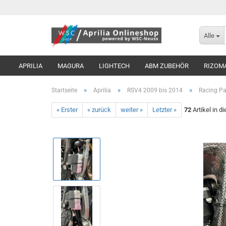
Alle
APRILIA
MAGURA
LIGHTECH
ABM ZUBEHÖR
RIZOM
»
»
»
Startseite
Aprilia
RSV4 2009 bis 2014
Racing Pa
« Erster
« zurück
weiter »
Letzter »
72
Artikel in d