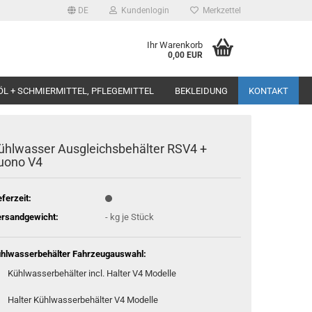
DE
Kundenlogin
Merkzettel
Ihr Warenkorb
0,00 EUR
ÖL + SCHMIERMITTEL, PFLEGEMITTEL
BEKLEIDUNG
KONTAKT
ühlwasser Ausgleichsbehälter RSV4 +
uono V4
eferzeit:
rsandgewicht:
-
kg je Stück
hlwasserbehälter Fahrzeugauswahl:
Kühlwasserbehälter incl. Halter V4 Modelle
Halter Kühlwasserbehälter V4 Modelle