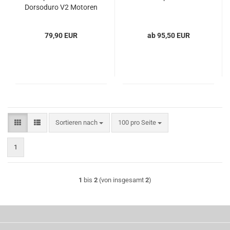
Dorsoduro V2 Motoren
750/900ccm
79,90 EUR
ab 95,50 EUR
Sortieren nach
pro Seite
Sortieren nach
100 pro Seite
1
1
bis
2
(von insgesamt
2
)