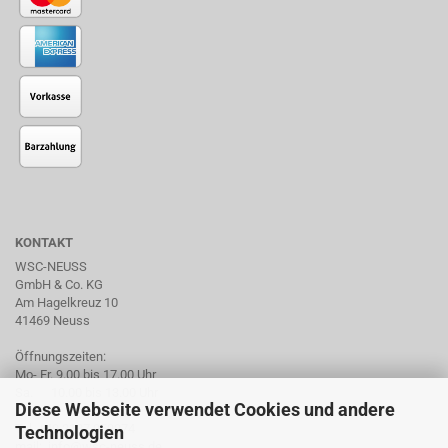
KONTAKT
WSC-NEUSS
GmbH & Co. KG
Am Hagelkreuz 10
41469 Neuss
Öffnungszeiten:
Mo- Fr. 9.00 bis 17.00 Uhr
Sa. 10.00 bis 13.00 Uhr
Diese Webseite verwendet Cookies und andere
Tel. +49 2137 959974
Technologien
mail: info@wsc-neuss.de