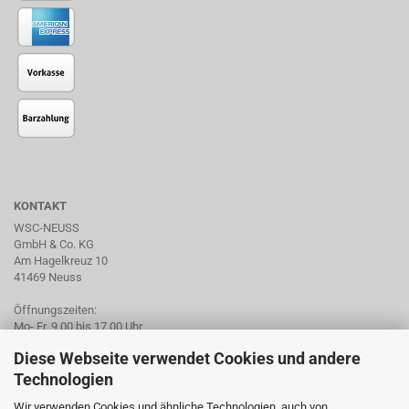
KONTAKT
WSC-NEUSS
GmbH & Co. KG
Am Hagelkreuz 10
41469 Neuss
Öffnungszeiten:
Mo- Fr. 9.00 bis 17.00 Uhr
Sa. 10.00 bis 13.00 Uhr
Diese Webseite verwendet Cookies und andere
Tel. +49 2137 959974
Technologien
mail: info@wsc-neuss.de
Wir verwenden Cookies und ähnliche Technologien, auch von
www.wsc-neuss.de