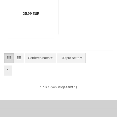
25,99 EUR
Sortieren nach
pro Seite
Sortieren nach
100 pro Seite
1
1
bis
1
(von insgesamt
1
)