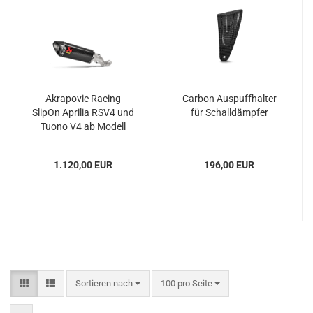
Akrapovic Racing
Carbon Auspuffhalter
SlipOn Aprilia RSV4 und
für Schalldämpfer
Tuono V4 ab Modell
2021
1.120,00 EUR
196,00 EUR
Sortieren nach
pro Seite
Sortieren nach
100 pro Seite