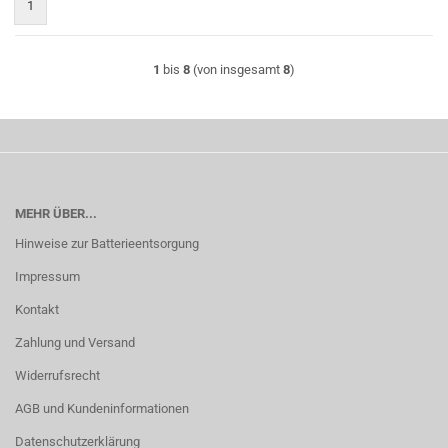
1
1
bis
8
(von insgesamt
8
)
MEHR ÜBER...
Hinweise zur Batterieentsorgung
Impressum
Kontakt
Zahlung und Versand
Widerrufsrecht
AGB und Kundeninformationen
Datenschutzerklärung