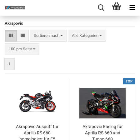
Akrapovic
Sortieren nach
Sortieren nach
Alle Kategorien
pro Seite
100 pro Seite
1
TOP
Akrapovic Auspuff für
Akrapovic Racing für
Aprilia RS 660
Aprilia RS 660 und
homologiert für E5
Tuono 660